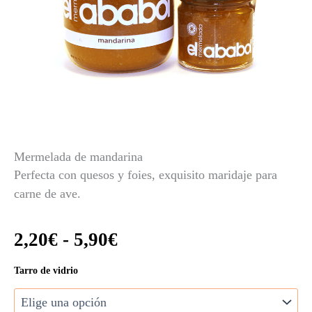
Mermelada de mandarina
Perfecta con quesos y foies, exquisito maridaje para
carne de ave.
Rango
2,20
€
-
5,90
€
de
Mermelada
Tarro de vidrio
de
precios:
mandarina
cantidad