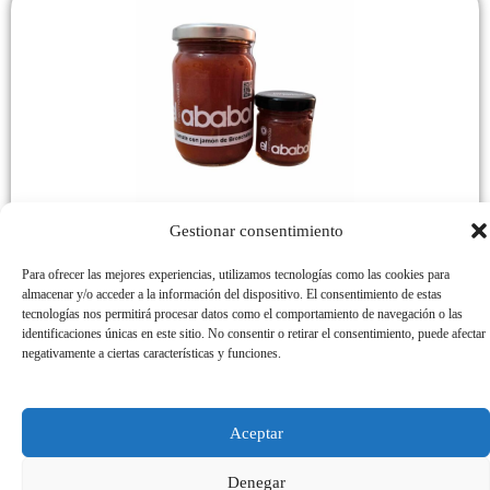
Mermelada de tomate con jamón de Bronchales
Gestionar consentimiento
R
2,20
€
-
5,90
€
Para ofrecer las mejores experiencias, utilizamos tecnologías como las cookies para
a
almacenar y/o acceder a la información del dispositivo. El consentimiento de estas
n
tecnologías nos permitirá procesar datos como el comportamiento de navegación o las
Seleccionar opciones
identificaciones únicas en este sitio. No consentir o retirar el consentimiento, puede afectar
g
negativamente a ciertas características y funciones.
o
d
Aceptar
e
p
Denegar