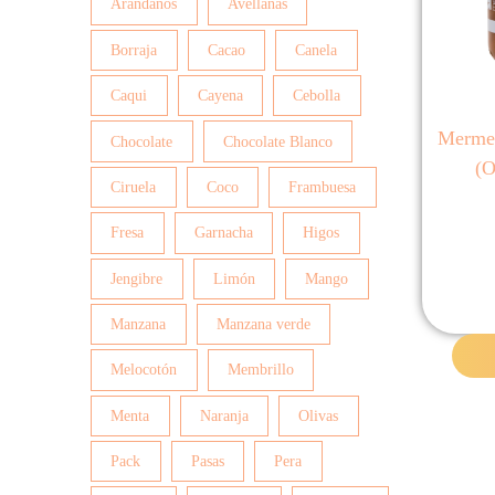
Arándanos
Avellanas
Borraja
Cacao
Canela
Caqui
Cayena
Cebolla
Mermel
Chocolate
Chocolate Blanco
(O
Ciruela
Coco
Frambuesa
Fresa
Garnacha
Higos
Jengibre
Limón
Mango
Manzana
Manzana verde
Melocotón
Membrillo
Menta
Naranja
Olivas
Pack
Pasas
Pera