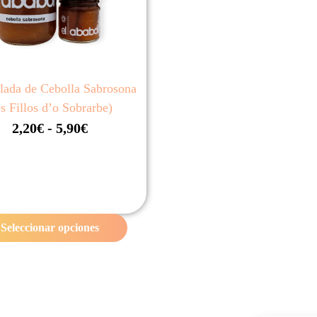
ada de Cebolla Sabrosona
s Fillos d’o Sobrarbe)
R
2,20
€
-
5,90
€
a
n
g
o
Seleccionar opciones
d
e
p
r