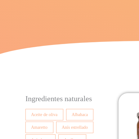
Ingredientes naturales
Aceite de oliva
Albahaca
Amaretto
Anís estrellado