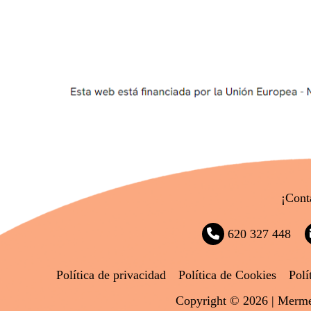
p
r
e
c
i
o
s
:
d
¡Cont
e
s
620 327 448
d
e
Política de privacidad
Política de Cookies
Polí
2
Copyright © 2026 | Merme
,