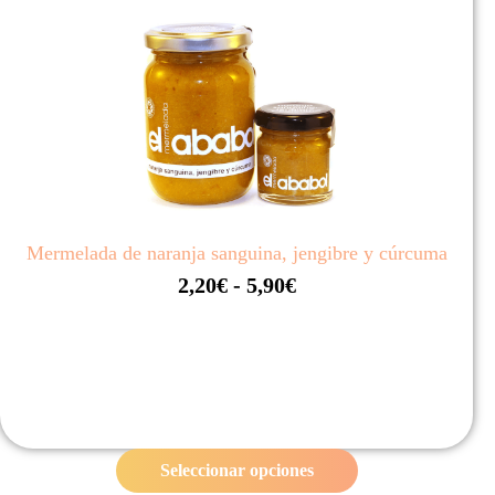
Mermelada de naranja sanguina, jengibre y cúrcuma
R
2,20
€
-
5,90
€
a
n
g
o
d
Seleccionar opciones
e