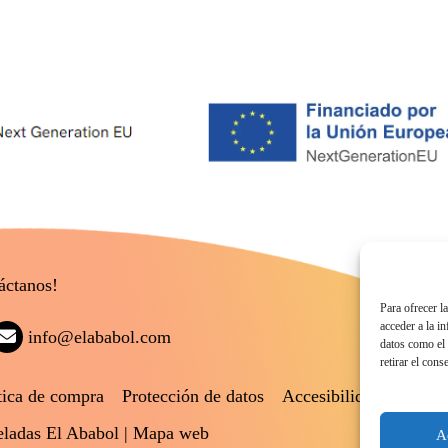
áctanos!
Para ofrecer l
acceder a la i
info@elababol.com
datos como el 
retirar el cons
tica de compra
Protección de datos
Accesibilidad
ladas El Ababol |
Mapa web
A