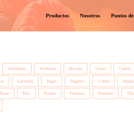
Productos
Nosotros
Puntos de
Arándanos
Avellanas
Borraja
Cacao
Canela
esa
Garnacha
Higos
Jengibre
Limón
Mang
Pasas
Pera
Picante
Pimienta
Pimiento
Piñ