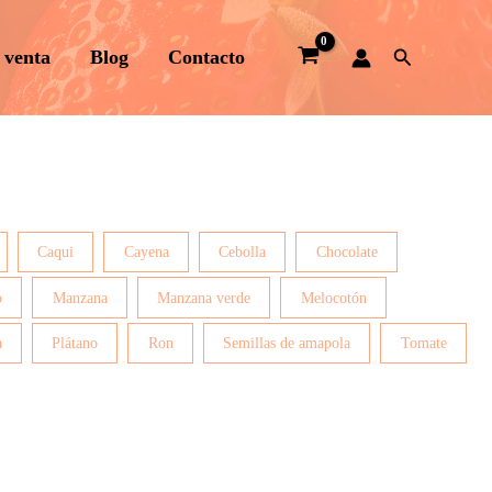
Buscar
 venta
Blog
Contacto
Caqui
Cayena
Cebolla
Chocolate
o
Manzana
Manzana verde
Melocotón
a
Plátano
Ron
Semillas de amapola
Tomate