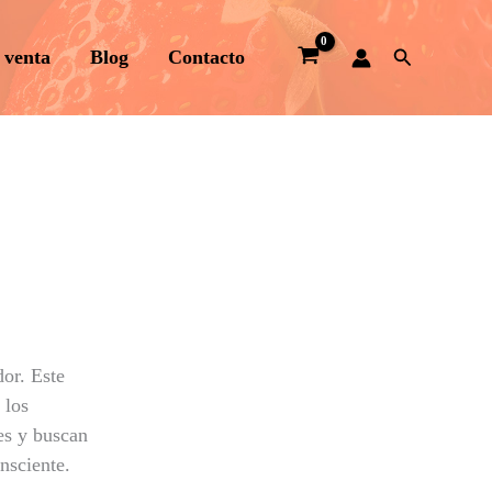
Buscar
 venta
Blog
Contacto
dor. Este
 los
es y buscan
nsciente.