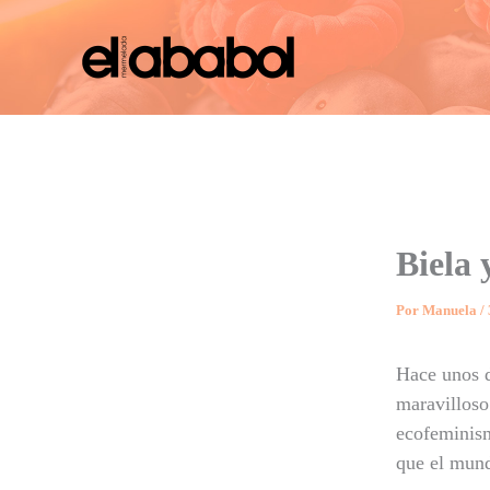
Ir
al
contenido
Biela 
Por
Manuela
/
Hace unos dí
maravilloso
ecofeminism
que el mund