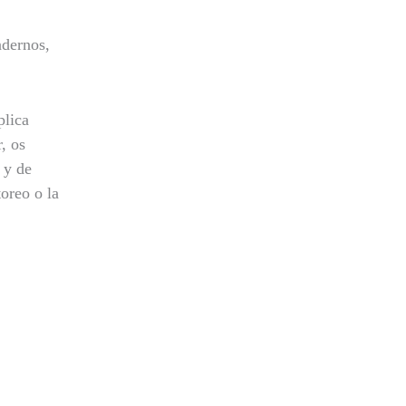
ndernos,
plica
, os
 y de
toreo o la