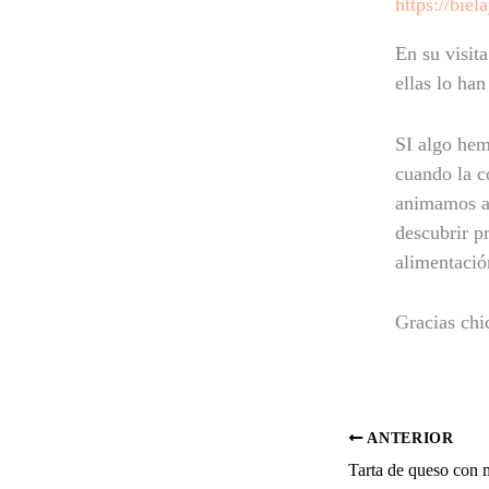
https://biel
En su visit
ellas lo ha
SI algo hem
cuando la c
animamos a 
descubrir p
alimentació
Gracias chi
ANTERIOR